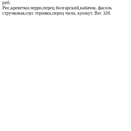
руб.
Рис,креветки,черри,перец болгарский,кабачок, фасоль
стручковая,соус терияки,перец чили, кунжут. Вес 320.