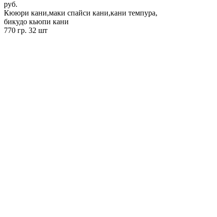
руб.
Кююри кани,маки спайси кани,кани темпура,
бикудо кьюпи кани
770 гр. 32 шт